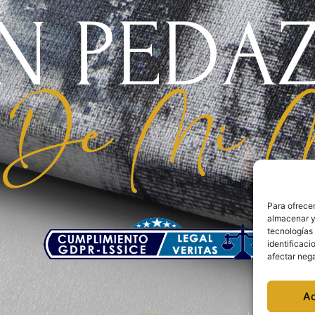
N PEDA
De Mi M
Para ofrecer
almacenar y/
tecnologías
identificaci
afectar nega
A