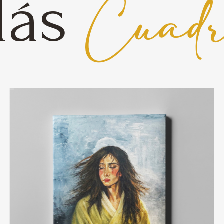
ás
Cuadr