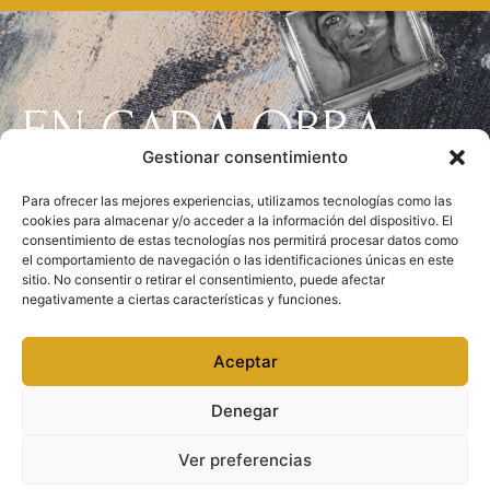
EN CADA OBRA
Gestionar consentimiento
DEJO UN PEDAZO
Para ofrecer las mejores experiencias, utilizamos tecnologías como las
cookies para almacenar y/o acceder a la información del dispositivo. El
De Mi Misma
consentimiento de estas tecnologías nos permitirá procesar datos como
el comportamiento de navegación o las identificaciones únicas en este
sitio. No consentir o retirar el consentimiento, puede afectar
negativamente a ciertas características y funciones.
Aceptar
©2024 Parisa Maghan, todos los derechos reservados.
Denegar
Política de privacidad
|
Política de cookies
|
Aviso legal
|
Condiciones de contratación y devolución
Ver preferencias