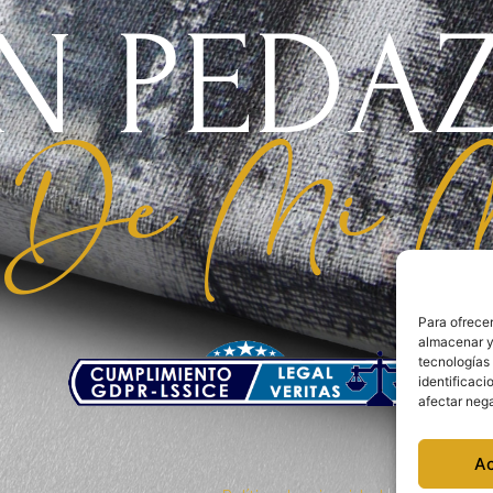
N PEDA
De Mi M
Para ofrecer
almacenar y/
tecnologías
identificaci
afectar nega
A