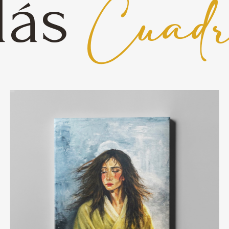
ás
Cuadr