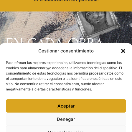
EN CADA OBRA
Gestionar consentimiento
DEJO UN PEDAZO
Para ofrecer las mejores experiencias, utilizamos tecnologías como las
cookies para almacenar y/o acceder a la información del dispositivo. El
De Mi Misma
consentimiento de estas tecnologías nos permitirá procesar datos como
el comportamiento de navegación o las identificaciones únicas en este
sitio. No consentir o retirar el consentimiento, puede afectar
negativamente a ciertas características y funciones.
Aceptar
©2024 Parisa Maghan, todos los derechos reservados.
Denegar
Política de privacidad
|
Política de cookies
|
Aviso legal
|
Condiciones de contratación y devolución